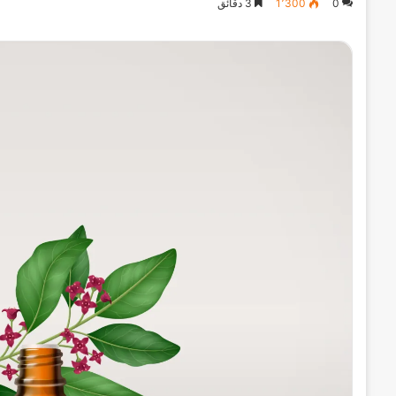
0
1٬300
3 دقائق