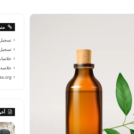
من
تسجيل
تسجيل 
خلاصات Feed الإدخ
خلاصة ا
ss.org
أخر