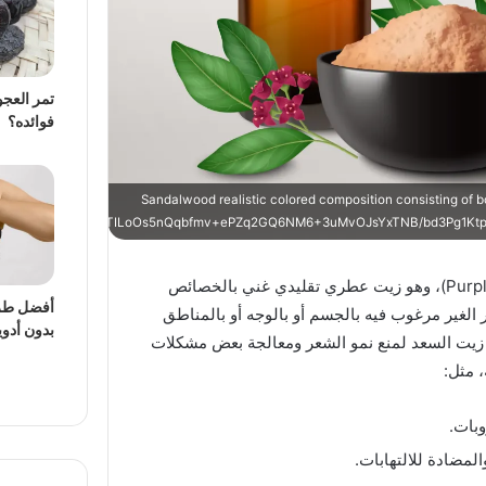
تمر العجو
فوائده؟
Sandalwood realistic colored composition consisting of bo
higaePabfe0yTILoOs5nQqbfmv+ePZq2GQ6NM6+3uMvOJsYxTNB/bd3Pg1KtplZXv
زيت السعد هو من زيوت نبتة الجوز الأرجواني ((Purple nutsedge)، وهو زيت عطري تقليدي غني بالخصائص
أفضل طرق 
ر الغير مرغوب فيه بالجسم أو بالوجه أو بالمناطق
بدون أدوي
ئد زيت السعد لمنع نمو الشعر ومعالجة بعض مشكلات
 مثل:
بات.
مضادة للالتهابات.