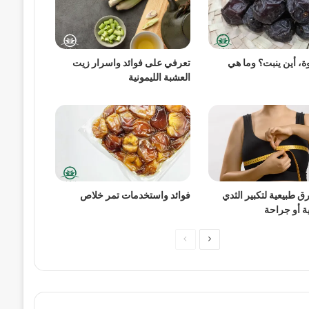
ة، أين ينبت؟ وما هي
تعرفي على فوائد واسرار زيت
العشبة الليمونية
hKthjdhrYnS6GMDN7kxACZSFnHAdO6PXtB85U7NE45lKNreGDaVgkoJlJOsMUFM/
طبيعية لتكبير الثدي
فوائد واستخدمات تمر خلاص
ة أو جراحة
الصفحة
الصفحة
التالية
السابقة