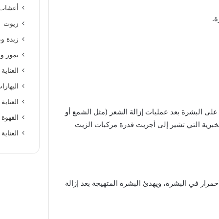
أعشاب
ة.
زيوت
زبدة و
تمور و
العناية
البهارا
العناية 
 على البشرة بعد عمليات إزالة الشعر (مثل الشمع أو
القهوة 
خبرية التي تشير إلى أجريت قدرة مركبات الزيت
العناية
مرار في البشرة، ويهدئ البشرة المتهيجة بعد إزالة