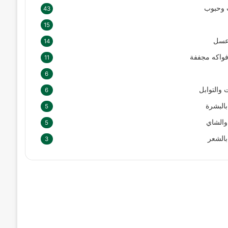
 وحبوب
43
15
عسل
14
فواكه مجففة
11
6
ت والتوابل
6
بالبشرة
5
والشاي
5
 بالشعر
3