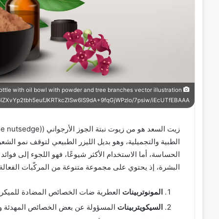
ttle with oil bowl with powder and tree branches vector illustration
Yp2tbh5eufJKRTkcZISw6lS9dA+9fqGjWPzlo/7psiw/iEcUTfEBAAA=
الطبية والتجميلية، وهو بديل الليزر الطبيعي لتوقف نمو الشع
الحساسة، أما الاستخدام الأكثر شيوعًا، فهو اللجوء إلى فوا
البشرة، إذ يحتوي على مجموعة متنوعة من المركّبات الفعالة،
المونوتربينات
العطرية ضات الخصائص المضادة للميكرو
السيكويتربينات
المسؤولة عن بعض الخصائص المهدئة وال