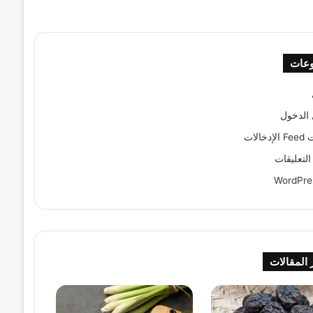
وعات
الدخول
الات
لتعليقات
WordPre
 المقالات