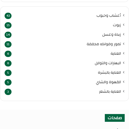
أعشاب وحبوب
43
زيوت
15
زبدة وعسل
14
تمور وفواكه مجففة
11
العناية
6
البهارات والتوابل
6
العناية بالبشرة
5
القهوة والشاي
5
العناية بالشعر
3
صفحات