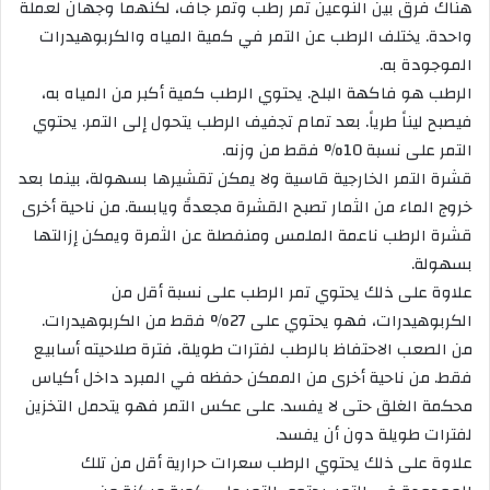
هناك فرق بين النوعين تمر رطب وتمر جاف، لكنهما وجهان لعملة
واحدة. يختلف الرطب عن التمر في كمية المياه والكربوهيدرات
الموجودة به.
الرطب هو فاكهة البلح. يحتوي الرطب كمية أكبر من المياه به،
فيصبح ليناً طرياً. بعد تمام تجفيف الرطب يتحول إلى التمر. يحتوي
التمر على نسبة 10% فقط من وزنه.
قشرة التمر الخارجية قاسية ولا يمكن تقشيرها بسهولة، بينما بعد
خروج الماء من الثمار تصبح القشرة مجعدةً ويابسة. من ناحية أخرى
قشرة الرطب ناعمة الملمس ومنفصلة عن الثمرة ويمكن إزالتها
بسهولة.
علاوة على ذلك يحتوي تمر الرطب على نسبة أقل من
الكربوهيدرات، فهو يحتوي على 27% فقط من الكربوهيدرات.
من الصعب الاحتفاظ بالرطب لفترات طويلة، فترة صلاحيته أسابيع
فقط. من ناحية أخرى من الممكن حفظه في المبرد داخل أكياس
محكمة الغلق حتى لا يفسد. على عكس التمر فهو يتحمل التخزين
لفترات طويلة دون أن يفسد.
علاوة على ذلك يحتوي الرطب سعرات حرارية أقل من تلك