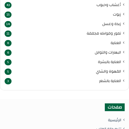
أعشاب وحبوب
43
زيوت
15
زبدة وعسل
14
تمور وفواكه مجففة
11
العناية
6
البهارات والتوابل
6
العناية بالبشرة
5
القهوة والشاي
5
العناية بالشعر
3
صفحات
الرئيسية
تتبع حالة الطلب