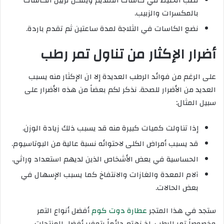
نصب الخليط في كاسات التقديم ويمكن تزيين الكاسات
بالمكسرات والزبيب.
نضع الكاسات في الثلاجة لمدة ساعتين ثم تقدم باردة.
أضرار الإكثار من تناول تمر رطب
على الرغم من فوائد الرطب العديدة إلا ان الإكثار منه يسبب
العديد من الأضرار للصحة. نذكر لكم بعضاً من هذه الأضرار على
سبيل المثال:
إذا تناولت كميات كبيرة منه قد يسبب ذلك زيادة الوزن.
قد يسبب أمراض الكلى لاحتوائه نسبة عالية من البوتاسيوم.
الحساسية في بعض الأشخاص الذين لديهم استعداد وراثي.
آلام المعدة والغازات والانتفاخ كما يسبب الإسهال في
بعض الحالات.
ستجد في هذا المتجر
عطارة دوت كوم
أفضل أنواع التمر
وخصوصاً تمر الرطب، إذ نهتم دائماً بتوفير أفضل المنتجات