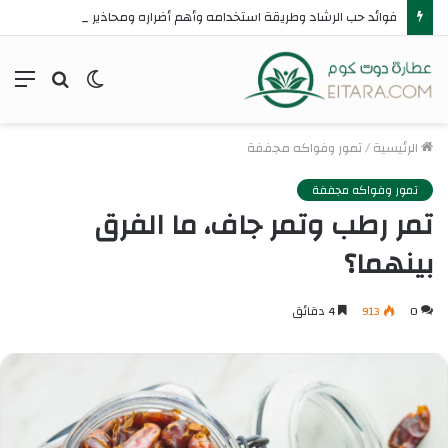
فوائد حب الرشاد وطريقة استخدامه وأهم أضراره ومحاذير استخدامه
الوضع
بحث
الق
المظلم
عن
الرئيسية
/
تمور وفواكه مجففة
تمور وفواكه مجففة
تمر رطب وتمر جاف، ما الفرق
بينهما؟
0
913
4 دقائق