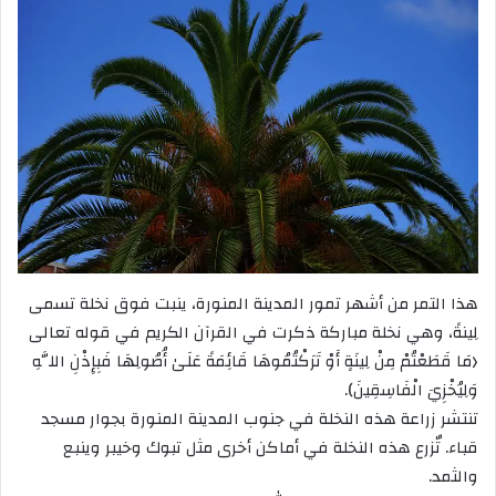
هذا التمر من أشهر تمور المدينة المنورة، ينبت فوق نخلة تسمى
لِينةً، وهي نخلة مباركة ذكرت في القرآن الكريم في قوله تعالى
﴿مَا قَطَعْتُمْ مِنْ لِينَةٍ أَوْ تَرَكْتُمُوهَا قَائِمَةً عَلَىٰ أُصُولِهَا فَبِإِذْنِ اللَّهِ
وَلِيُخْزِيَ الْفَاسِقِينَ).
تنتشر زراعة هذه النخلة في جنوب المدينة المنورة بجوار مسجد
قباء. تٌزرع هذه النخلة في أماكن أخرى مثل تبوك وخيبر وينبع
والثمد.