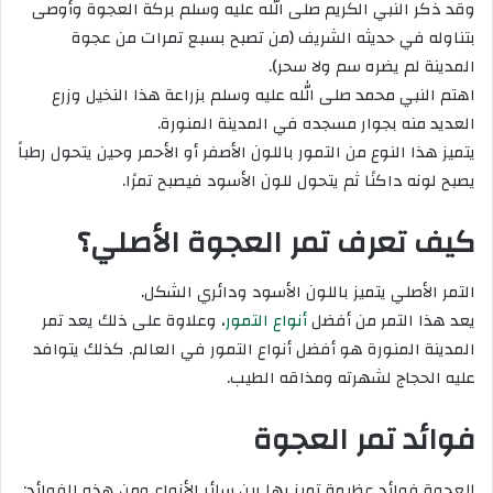
وقد ذكر النبي الكريم صلى الله عليه وسلم بركة العجوة وأوصى
بتناوله في حديثه الشريف (من تصبح بسبع تمرات من عجوة
المدينة لم يضره سم ولا سحر).
اهتم النبي محمد صلى الله عليه وسلم بزراعة هذا النخيل وزرع
العديد منه بجوار مسجده في المدينة المنورة.
يتميز هذا النوع من التمور باللون الأصفر أو الأحمر وحين يتحول رطباً
يصبح لونه داكنًا ثم يتحول للون الأسود فيصبح تمرًا.
كيف تعرف تمر العجوة الأصلي؟
التمر الأصلي يتميز باللون الأسود ودائري الشكل.
يعد هذا التمر من أفضل
أنواع التمور
، وعلاوة على ذلك يعد تمر
المدينة المنورة هو أفضل أنواع التمور في العالم. كذلك يتوافد
عليه الحجاج لشهرته ومذاقه الطيب.
فوائد تمر العجوة
للعجوة فوائد عظيمة تميز بها بين سائر الأنواع ومن هذه الفوائد: