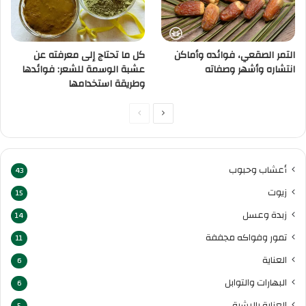
التمر الصقعي، فوائده وأماكن
كل ما تحتاج إلى معرفته عن
انتشاره وأشهر وصفاته
عشبة الوسمة للشعر: فوائدها
وطريقة استخدامها
الصفحة
الصفحة
التالية
السابقة
أعشاب وحبوب
43
زيوت
15
زبدة وعسل
14
تمور وفواكه مجففة
11
العناية
6
البهارات والتوابل
6
العناية بالبشرة
5