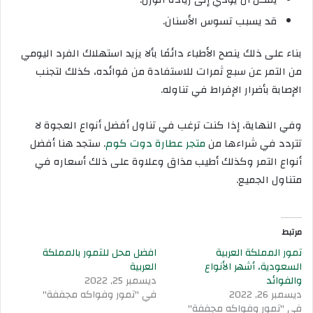
قد يسبب تسوس الأسنان.
بناء على ذلك ينصح الأطباء دائمًا بألا يزيد استهلاك الفرد اليومي
من التمر عن سبع ثمرات للاستفادة من فوائده، كذلك لتجنب
الإصابة بأضرار الإفراط في تناوله.
وفي النهاية، إذا كنت ترغب في تناول أفضل أنواع العجوة لا
تتردد في شراءها من
متجر عطارة دوت كوم
. ستجد هنا أفضل
أنواع التمر وكذلك أطيب مذاق وعلاوة على ذلك أسعاره في
متناول الجميع.
مرتبط
تمور المملكة العربية
افضل محل للتمور بالمملكة
السعودية، أشهر الأنواع
العربية
والفوائد
ديسمبر 25, 2022
ديسمبر 26, 2022
في "تمور وفواكه مجففة"
في "تمور وفواكه مجففة"