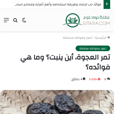
فوائد حب الرشاد وطريقة استخدامه وأهم أضراره ومحاذير استخدامه
الوضع
بحث
الق
المظلم
عن
الرئيسية
/
تمور وفواكه مجففة
تمور وفواكه مجففة
تمر العجوة، أين ينبت؟ وما هي
فوائده؟
0
5٬299
4 دقائق