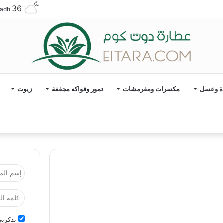
36
yadh
ة وعسل
مكسرات ومقرمشات
تمور وفواكه مجففة
زيوت
تذكرني