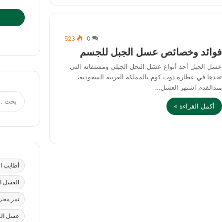
523
0
وائد وخصائص عسل الجبل للجسم
سل الجبل أحد أنواع عسَل النحل الجبلي ومشتقاته التي
جدها في عطارة دوت كوم بالمملكة العربية السعودية،
نذالقدم اشتهر العسل…
أكمل القراءة »
أطايب ال
العسل ا
تمر مج
عسل ال