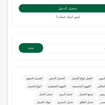
تسجيل الدخول
ليس لديك حساب؟
البحث
عن:
تمور
افضل انواع العسل
العسل الابيض
العسل الحيوي
لملكي
القهوة المحمصة
القهوة المقطرة
انواع العسل
روش
شمع العسل
عسل البري
عسل الجبل
سدر
عسل الطلح
عسل المجرى
فوائد العسل