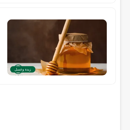
ف
ع
ت
م
زبدة وعسل