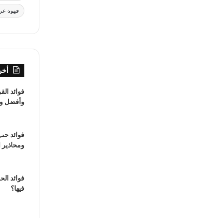
قهوة عرب
أخر
فوائد ال
وأفضل وقت
فوائد حب
ومحاذير 
فوائد الح
فيها؟