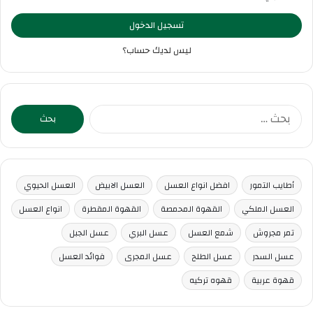
تسجيل الدخول
ليس لديك حساب؟
البحث
عن:
أطايب التمور
افضل انواع العسل
العسل الابيض
العسل الحيوي
العسل الملكي
القهوة المحمصة
القهوة المقطرة
انواع العسل
تمر مجروش
شمع العسل
عسل البري
عسل الجبل
عسل السدر
عسل الطلح
عسل المجرى
فوائد العسل
قهوة عربية
قهوه تركيه