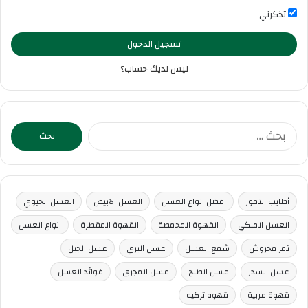
تذكرني
تسجيل الدخول
ليس لديك حساب؟
البحث
عن:
أطايب التمور
افضل انواع العسل
العسل الابيض
العسل الحيوي
العسل الملكي
القهوة المحمصة
القهوة المقطرة
انواع العسل
تمر مجروش
شمع العسل
عسل البري
عسل الجبل
عسل السدر
عسل الطلح
عسل المجرى
فوائد العسل
قهوة عربية
قهوه تركيه