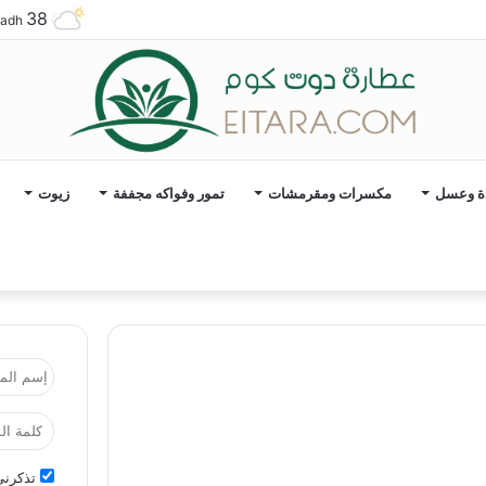
38
yadh
ة وعسل
مكسرات ومقرمشات
تمور وفواكه مجففة
زيوت
تذكرني