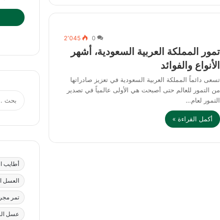
2٬045
0
مور المملكة العربية السعودية، أشهر
لأنواع والفوائد
سعى دائماً المملكة العربية السعودية في تعزيز صادراتها
ن التمور للعالم حتى أصبحت هي الأولى عالمياً في تصدير
لتمور لعام…
أكمل القراءة »
أطايب ال
العسل ا
تمر مج
عسل ال