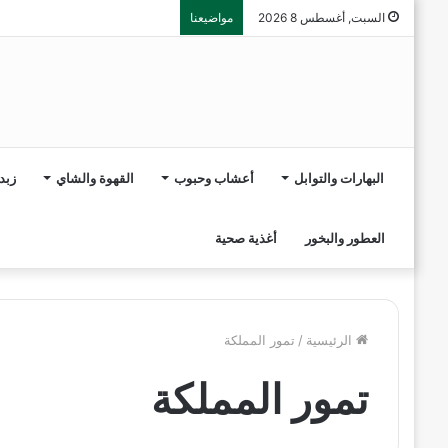
السبت, أغسطس 8 2026
مواضيعنا
البهارات والتوابل
أعشاب وحبوب
القهوة والشاي
زبد
العطور والبخور
أغذية صحية
الرئيسية
/
تمور المملكة
تمور المملكة