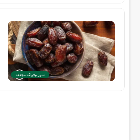
ت
ا
ت
م
ا
تمور وفواكه مجففة