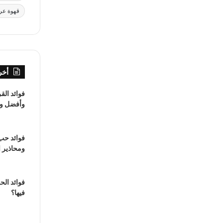
قهوة عرب
أخر
فوائد ال
وأفضل وقت
فوائد حب
ومحاذير 
فوائد الح
فيها؟