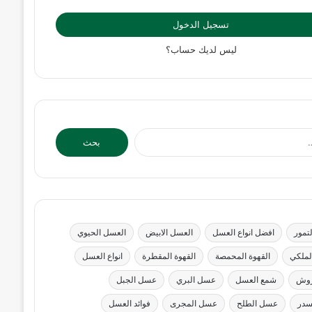
تسجيل الدخول
ليس لديك حساب؟
البحث
عن:
تمور
افضل انواع العسل
العسل الابيض
العسل الحيوي
لملكي
القهوة المحمصة
القهوة المقطرة
انواع العسل
روش
شمع العسل
عسل البري
عسل الجبل
سدر
عسل الطلح
عسل المجرى
فوائد العسل