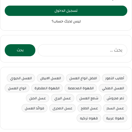
تسجيل الدخول
ليس لديك حساب؟
البحث
عن:
أطايب التمور
افضل انواع العسل
العسل الابيض
العسل الحيوي
العسل الملكي
القهوة المحمصة
القهوة المقطرة
انواع العسل
تمر مجروش
شمع العسل
عسل البري
عسل الجبل
عسل السدر
عسل الطلح
عسل المجرى
فوائد العسل
قهوة عربية
قهوه تركيه