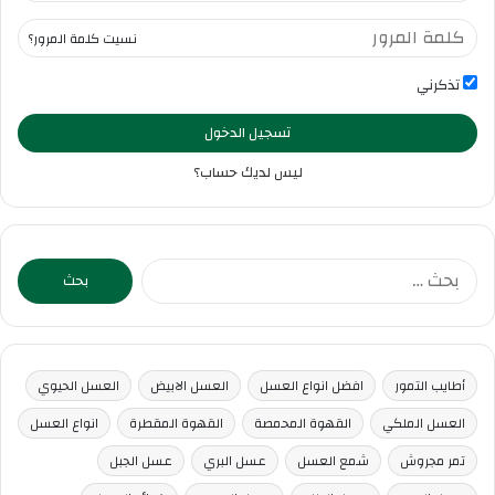
نسيت كلمة المرور؟
تذكرني
تسجيل الدخول
ليس لديك حساب؟
البحث
عن:
أطايب التمور
افضل انواع العسل
العسل الابيض
العسل الحيوي
العسل الملكي
القهوة المحمصة
القهوة المقطرة
انواع العسل
تمر مجروش
شمع العسل
عسل البري
عسل الجبل