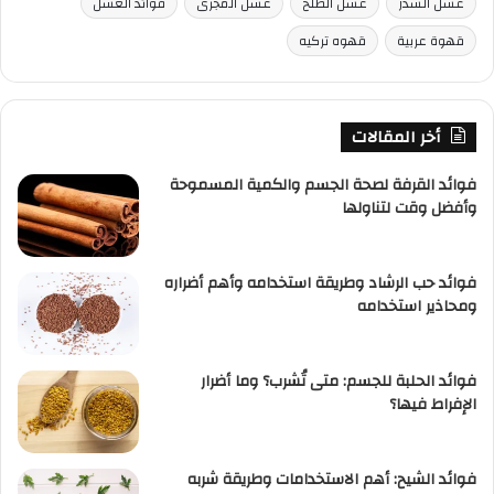
عسل السدر
عسل الطلح
عسل المجرى
فوائد العسل
قهوة عربية
قهوه تركيه
أخر المقالات
فوائد القرفة لصحة الجسم والكمية المسموحة
وأفضل وقت لتناولها
فوائد حب الرشاد وطريقة استخدامه وأهم أضراره
ومحاذير استخدامه
فوائد الحلبة للجسم: متى تُشرب؟ وما أضرار
الإفراط فيها؟
فوائد الشيح: أهم الاستخدامات وطريقة شربه