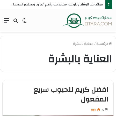
فوائد حب الرشاد وطريقة استخدامه وأهم أضراره ومحاذير استخدامه
الوضع
بحث
الق
المظلم
عن
الرئيسية
/
العناية بالبشرة
العناية بالبشرة
افضل كريم للحبوب سريع
المفعول
867
0