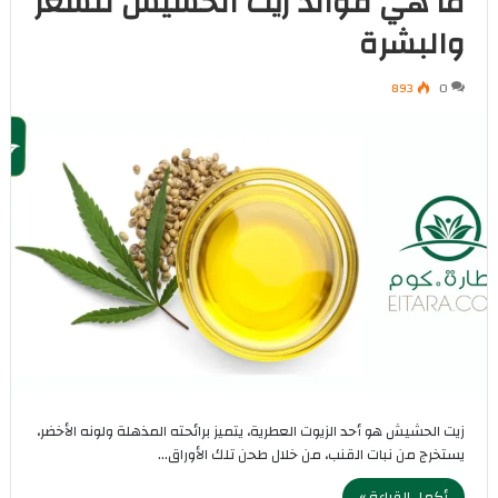
ما هي فوائد زيت الحشيش للشعر
والبشرة
893
0
زيت الحشيش هو أحد الزيوت العطرية، يتميز برائحته المذهلة ولونه الأخضر،
يستخرج من نبات القنب، من خلال طحن تلك الأوراق…
أكمل القراءة »