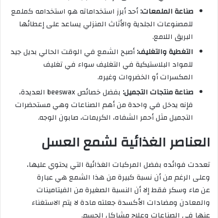
صناعة الملمعات:
أحد أبرز استخداماته هو استخدامه كملمع
للمصنوعات الجلدية والأثاث المنزلي يساعد على إعطائها
البريق اللامع.
التغطية والتغليف:
أصبح الشمع في الوقت الحالي بديل جيد
للمواد البلاستيكية في التغليف سواء في تغليف
المكسرات أو الخضروات وغيره.
صناعة منتجات التجميل:
بفضل خصائص beeswax العديدة،
فإنه يدخل في واحدة من أهم الصناعات وهي مستحضرات
التجميل مثل أحمر الشفاه، الكريمات، صابون الوجه.
العناصر الغذائية لشمع العسل
تعددت فوائده بفضل المركبات الغذائية التي يحتوي عليها،
وعلى الرغم من أن نسبة كبيرة من هذا الشمع هي عبارة
عن ماء وسكر فقط إلا أن النسبة الصغيرة من الفيتامينات
والمعادن ومضادات الأكسدة جعلته مادة لا يتم الاستغناء
عنها في الصناعات وعلاج مشاكل الجسم.