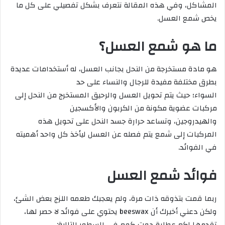
المشاكل، وفي هذه المقالة نتعرف بشكل تفصيلي على كل ما
يخص شمع العسل.
ما هو شمع العسل
؟
هو مادة مستخرجة من النحل بجانب العسل، له أستخدامات عديدة
بطرق مختلفة مفيدة للرجال والنساء على حد
السواء؛ حيث يتم تحويل العسل والرحيق المستخرج من النحل إلى
مركبات عضوية مكونة من الكربون والأكسجين
والهيدروجين، وتساعد حرارة جسد النحل على تحويل هذه
المركبات إلى شمع يتم فصله عن العسل ليأخذ كل واحد أهميته
في الفوائد.
فوائد شمع العسل
ربما قمت بتذوقه ذات مرة، ولم يعجبك طعمه اللزج بعض الشئ،
ولكن دعني أخبرك أن beeswax يحتوي على فوائد لا حصر لها،
تقدمها لكم عطارة دوت كوم في السطور التالية: