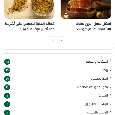
أفضل عسل البري مضاد
فوائد الحلبة للجسم: متى تُشرب؟
للالتهابات والميكروبات
وما أضرار الإفراط فيها؟
الصفحة
الصفحة
التالية
السابقة
أعشاب وحبوب
43
زيوت
15
زبدة وعسل
14
تمور وفواكه مجففة
11
العناية
6
البهارات والتوابل
6
العناية بالبشرة
5