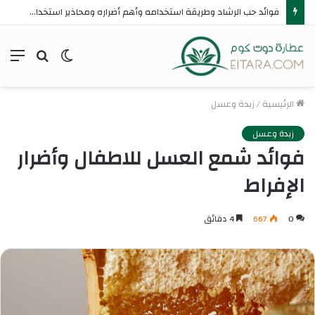
فوائد حب الرشاد وطريقة استخدامه وأهم أضراره ومحاذير استخدامه
الوضع
بحث
الق
المظلم
عن
الرئيسية
/
زبدة وعسل
زبدة وعسل
فوائد شمع العسل للاطفال وأضرار
الإفراط
0
667
4 دقائق